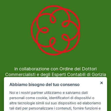
in collaborazione con Ordine dei Dottori
Commercialisti e degli Esperti Contabili di Gorizia
e Treviso.
Abbiamo bisogno del tuo consenso
Sede Legale ADCEC: Via G. Allegri 29/3 -
Noi e i nostri partner utilizziamo e salviamo dati
30174 Venezia Mestre
personali come cookie, identificatori di dispositivi o
altre tecnologie simili sul suo dispositivo ed elaboriamo
tali dati per personalizzare i contenuti, fornire funzioni e